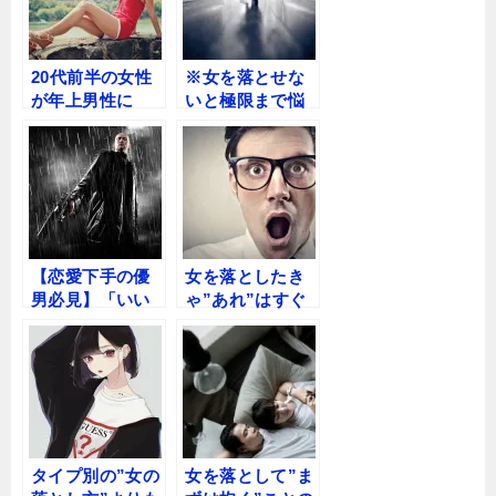
戦略』
20代前半の女性
※女を落とせな
が年上男性に
いと極限まで悩
「依存」する心
んでいる方以外
理。禁断の2つの
は読まないでく
アプローチ
ださい
【恋愛下手の優
女を落としたき
男必見】「いい
ゃ”あれ”はすぐ
人」で終わる優
辞めろ！恋愛初
男は卒業！禁断
心者おかしがち
の心理トリガー
なミスとは
公開をプロが解
説
タイプ別の”女の
女を落として”ま