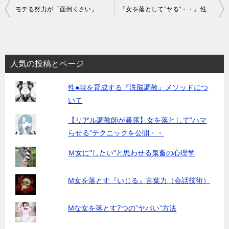
投
モテる努力が「面倒くさい」と嘆くモテない男性に言いたい事
『女を落として”ヤる”・・』性欲は「悪」なのか？
稿
ナ
ビ
人気の投稿とページ
ゲ
性●隷を育成する『洗脳調教』メソッドにつ
ー
いて
シ
【リアル調教師が暴露】女を落として”ハマ
ョ
らせる”テクニックを公開・・
ン
Ｍ女に"したい"と思わせる鬼畜の心理学
M女を落とす『いじる』言葉力（会話技術）
Mな女を落とす7つの”ヤバい”方法