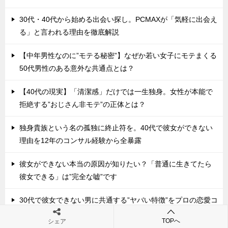
30代・40代から始める出会い探し。PCMAXが「気軽に出会え
る」と言われる理由を徹底解説
【中年男性なのに”モテる秘密”】なぜか若い女子にモテまくる
50代男性のある意外な共通点とは？
【40代の現実】「清潔感」だけでは一生独身。女性が本能で
拒絶する”おじさん非モテ”の正体とは？
独身貴族という名の孤独に終止符を。40代で彼女ができない
理由を12年のコンサル経験から全暴露
彼女ができない本当の原因が知りたい？「普通に生きてたら
彼女できる」は”完全な嘘”です
30代で彼女できない男に共通する”ヤバい特徴”をプロの恋愛コ
ンサルタントが全部暴露します
TOPへ
シェア