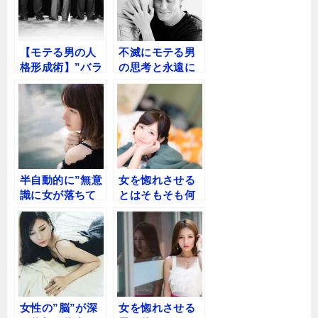
【モテる男の人
不滅にモテる男
格形成術】”バラ
の思考と永遠に
ンス理論”を知れ
モテない男の思
ば、今日からモ
考の違い
テる男の女性へ
の接し方をマス
ターできる
半自動的に”無意
女を惚れさせる
識に女が落ちて
とはそもそも何
しまう男”の正体
なのか
とは…？
女性の”脳”が深
女を惚れさせる