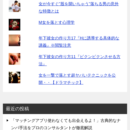
女が今すぐ”股を開いちゃう”落ちる男の意外
な特徴とは
M女を落とす心理学
年下彼女の作り方17『Hに誘導する具体的な
講義』※閲覧注意
年下彼女の作り方11『ビクンビクンさせる方
法』
女を一撃で落とす超ヤバいテクニックを公
開・・【ドラマチック】
最近の投稿
「マッチングアプリ使わなくても出会えるよ！」古典的なナ
ンパ手法をプロのコンサルタントが徹底解説