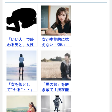
「いい人」で終
女が本能的に抗
わる男と、女性
えない「強い
の心を奪う男の
男」の魔力。30
決定的な違い
代からの自分磨
きでモテを無双
する戦略
『女を落とし
「男の欲」を解
て”ヤる”・・』
き放て！潜在能
性欲は「悪」な
力を120%覚醒さ
のか？
せ、ダイナミッ
クな人生を掴む
ための『脳機能