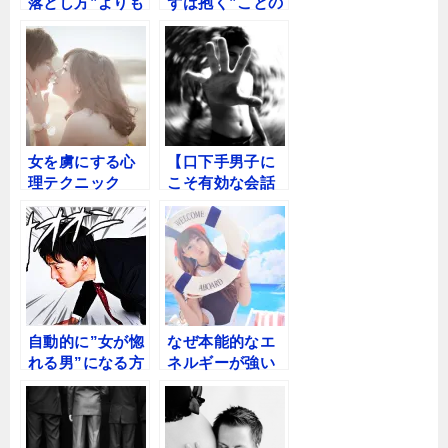
落とし方”よりも
ずは抱く”ことの
超重要なのは○○
意味
である
女を虜にする心
【口下手男子に
理テクニック
こそ有効な会話
【ゲインロス効
テクニックを公
果】
開】女性を『依
存』させる2つの
会話テクニック
自動的に”女が惚
なぜ本能的なエ
れる男”になる方
ネルギーが強い
法をマンガのキ
男ほど、社会的
ャラに学んでみ
に成功し周囲に
た
支持されるの
か？