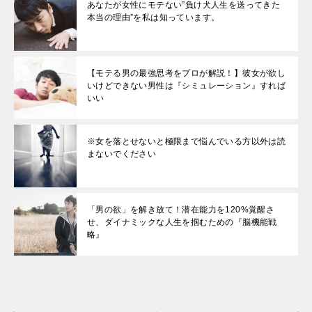
あなたが女性にモテない”負け犬人生を送ってきた
本当の理由”を私は知っています。
【モテる男の最強思考をプロが解説！】彼女が欲し
いけどできない男性は『シミュレーション』すれば
いい
※女を落とせないと極限まで悩んでいる方以外は読
まないでください
「男の欲」を解き放て！潜在能力を120%覚醒さ
せ、ダイナミックな人生を掴むための『脳機能戦
略』