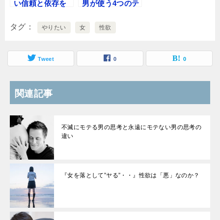
い信頼と依存を
男が使う4つのテ
構築するインセ
クニック
ンティブ・コミ
タグ
やりたい
女
性欲
ュニケーション
戦略
Tweet
0
0
関連記事
不滅にモテる男の思考と永遠にモテない男の思考の
違い
『女を落として”ヤる”・・』性欲は「悪」なのか？