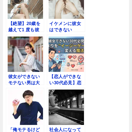
【絶望】20歳を
イケメンに彼女
越えて1 度も彼
はできない
女ができてない
なら一生彼女で
きない・・
彼女ができない
【恋人ができな
モテない男は大
い30代必見】恋
体「優男」
人作りを”イージ
ーゲーム”に変え
る「〇〇愛」と
いう禁断の魔法
「俺モテるけど
社会人になって