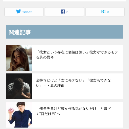
ンサルタントが
解説
Tweet
0
0
関連記事
「彼女という存在に価値は無い」彼女ができるモテ
る男の思考
金持ちだけど「女にモテない」「彼女もできな
い」・・真の理由
「俺モテるけど彼女作る気がないだけ」とほざ
く”口だけ男”へ