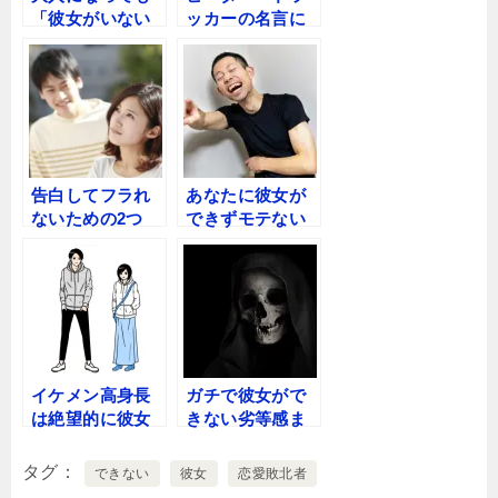
「彼女がいない
ッカーの名言に
歴＝年齢」を脱
女性を落とす極
出できないモテ
意が述べられて
ない男は、一生
いた…
彼女ができない
のか
告白してフラれ
あなたに彼女が
ないための2つ
できずモテない
の”告白成功メソ
のは、”極悪
ッド”
人”による洗脳の
せいだ！
イケメン高身長
ガチで彼女がで
は絶望的に彼女
きない劣等感ま
ができない！女
みれの男に最後
にモテない驚愕
の”モテチャン
タグ
できない
彼女
恋愛敗北者
の理由を恋愛コ
ス”到来・・