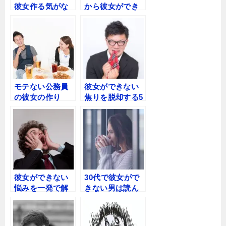
彼女作る気がな
から彼女ができ
いだけ」とほざ
なくて心底悩ん
く”口だけ男”へ
でいる方へ
モテない公務員
彼女ができない
の彼女の作り
焦りを脱却する5
方！これ知らな
つの秘策
いと彼女できな
いよ？
彼女ができない
30代で彼女がで
悩みを一発で解
きない男は読ん
決するたった一
で！若い女性の
つのこと
恋愛心理から考
察する”大人のモ