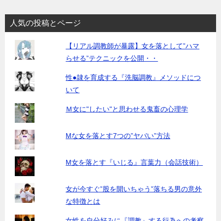
ナ
ビ
人気の投稿とページ
ゲ
【リアル調教師が暴露】女を落として”ハマ
ー
らせる”テクニックを公開・・
シ
性●隷を育成する『洗脳調教』メソッドにつ
ョ
いて
ン
Ｍ女に"したい"と思わせる鬼畜の心理学
Mな女を落とす7つの”ヤバい”方法
M女を落とす『いじる』言葉力（会話技術）
女が今すぐ”股を開いちゃう”落ちる男の意外
な特徴とは
女性を自分好みに『調教』する行為への考察