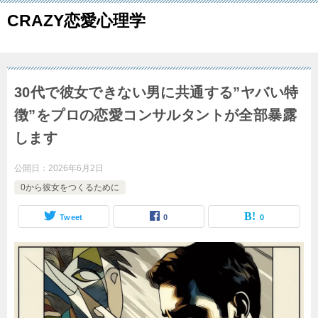
CRAZY恋愛心理学
30代で彼女できない男に共通する”ヤバい特
徴”をプロの恋愛コンサルタントが全部暴露
します
公開日：
2026年6月2日
0から彼女をつくるために
Tweet
0
0