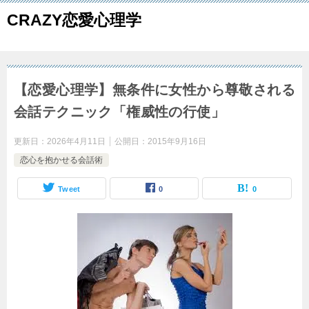
CRAZY恋愛心理学
【恋愛心理学】無条件に女性から尊敬される
会話テクニック「権威性の行使」
更新日：
2026年4月11日
公開日：
2015年9月16日
恋心を抱かせる会話術
Tweet
0
0