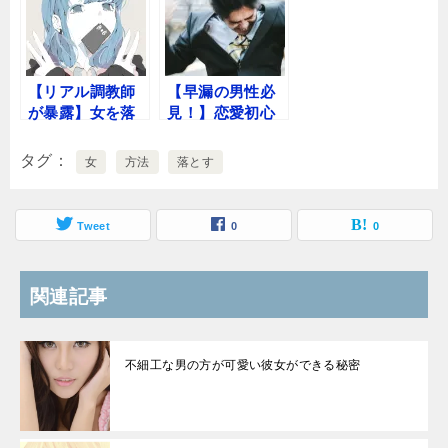
【リアル調教師
【早漏の男性必
が暴露】女を落
見！】恋愛初心
として”ハマらせ
者が女性を満足
る”テクニックを
させる秘訣
タグ
女
方法
落とす
公開・・
Tweet
0
0
関連記事
不細工な男の方が可愛い彼女ができる秘密