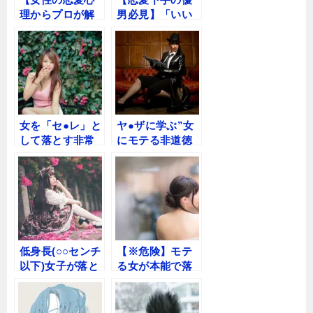
理からプロが解
男必見】「いい
説】20代女性の
人」で終わる優
心を掴む「3つの
男は卒業！禁断
心理トリガー」
の心理トリガー
とは？
公開をプロが解
説
女を「セ●レ」と
ヤ●ザに学ぶ”女
して落とす非常
にモテる非道徳
識な方法
な方法”とは
低身長(○○センチ
【※危険】モテ
以下)女子が落と
る女が本能で落
しやすい事が判
ちてしまう男の
明した！
○○な特徴とは