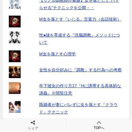
【リアル調教師が暴露】女を落として”ハマ
らせる”テクニックを公開・・
M女を落とす『いじる』言葉力（会話技術）
性●隷を育成する『洗脳調教』メソッドにつ
いて
M女を落とす心理学
女性を自分好みに『調教』する行為への考察
年下彼女の作り方17『Hに誘導する具体的な
講義』※閲覧注意
既婚者が妻にバレずに女を落とす『クラウ
ド』テクニック
TOPへ
シェア