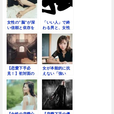
女性の”脳”が深
「いい人」で終
い信頼と依存を
わる男と、女性
構築するインセ
の心を奪う男の
ンティブ・コミ
決定的な違い
ュニケーション
戦略
【恋愛下手必
女が本能的に抗
見！】初対面の
えない「強い
女性と深い信頼
男」の魔力。30
関係を築くドラ
代からの自分磨
マチック会話術
きでモテを無双
する戦略
【女性の恋愛心
【恋愛下手の優