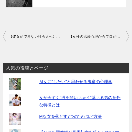
投
【彼女ができない社会人へ】恋愛の「神格化」が失敗を招く？ディープ戦略公開
【女性の恋愛心理からプロが解説】20代女性の心を掴む「3つの心理トリガー」とは？
稿
ナ
ビ
人気の投稿とページ
ゲ
Ｍ女に"したい"と思わせる鬼畜の心理学
ー
シ
女が今すぐ”股を開いちゃう”落ちる男の意外
ョ
な特徴とは
ン
Mな女を落とす7つの”ヤバい”方法