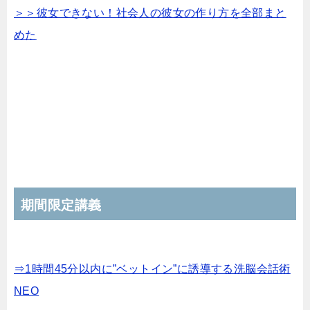
＞＞彼女できない！社会人の彼女の作り方を全部まと
めた
期間限定講義
⇒1時間45分以内に”ベットイン”に誘導する洗脳会話術
NEO