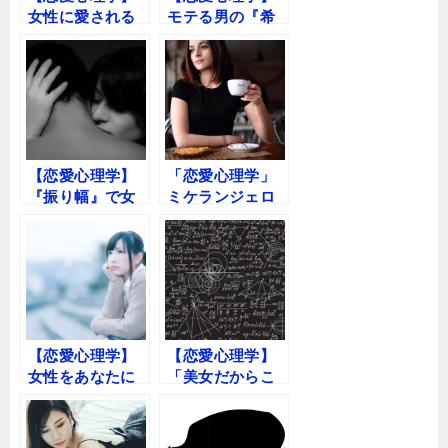
女性に愛される
モテる男の『希
男だけが知る”女
少性』の演出
性の隠された心
理”
【恋愛心理学】
「恋愛心理学」
『振り幅』で女
ミケランジェロ
を落とす方法
現象で女を落と
す秘密とは
【恋愛心理学】
【恋愛心理学】
女性をあなたに
「美女だからこ
『依存』させる
そ惚れる男」そ
方法
の恋愛方程式と
は？…